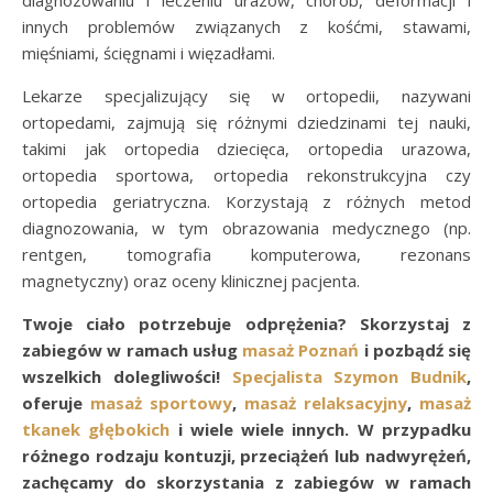
diagnozowaniu i leczeniu urazów, chorób, deformacji i
innych problemów związanych z kośćmi, stawami,
mięśniami, ścięgnami i więzadłami.
Lekarze specjalizujący się w ortopedii, nazywani
ortopedami, zajmują się różnymi dziedzinami tej nauki,
takimi jak ortopedia dziecięca, ortopedia urazowa,
ortopedia sportowa, ortopedia rekonstrukcyjna czy
ortopedia geriatryczna. Korzystają z różnych metod
diagnozowania, w tym obrazowania medycznego (np.
rentgen, tomografia komputerowa, rezonans
magnetyczny) oraz oceny klinicznej pacjenta.
Twoje ciało potrzebuje odprężenia? Skorzystaj z
zabiegów w ramach usług
masaż Poznań
i pozbądź się
wszelkich dolegliwości!
Specjalista Szymon Budnik
,
oferuje
masaż sportowy
,
masaż relaksacyjny
,
masaż
tkanek głębokich
i wiele wiele innych. W przypadku
różnego rodzaju kontuzji, przeciążeń lub nadwyrężeń,
zachęcamy do skorzystania z zabiegów w ramach