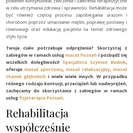
powinien kontynuować ćwiczenia i zalecenia terapeutyczne
w celu utrzymania zdrowia i sprawności. Rehabilitacja może
być również częścią procesu zapobiegania urazom i
chorobom poprzez umacnianie mięśni, poprawę postawy i
równowagi oraz edukację pacjenta na temat zdrowego
stylu życia.
Twoje ciało potrzebuje odprężenia? Skorzystaj z
zabiegów w ramach usług
masaż Poznań
i pozbądź się
wszelkich dolegliwości!
Specjalista Szymon Budnik
,
oferuje
masaż sportowy
,
masaż relaksacyjny
,
masaż
tkanek głębokich
i wiele wiele innych. W przypadku
różnego rodzaju kontuzji, przeciążeń lub nadwyrężeń,
zachęcamy do skorzystania z zabiegów w ramach
usług
fizjoterapia Poznań
.
Rehabilitacja
współcześnie